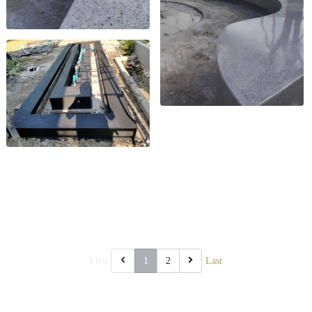
First
1
2
Last